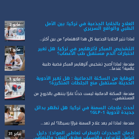
العلاج بالخلايا الجذعية في تركيا: بين الأمل
مايو 2
الطبي والواقع السريري
لماذا تثير الخلايا الجذعية كل هذا الاهتمام؟ من بين أكثر...
التشخيص المبكر لألزهايمر في تركيا: هل تغير
مايو 1
اختبارات الدم مستقبل طب الأعصاب؟
مقدمة: لماذا أصبح تشخيص ألزهايمر المبكر قضية طبية
عالمية؟ عندما...
الوقاية من السكتة الدماغية : هل تغير الأدوية
مايو 1
الحديثة مستقبل منع الجلطات المتكررة؟
مقدمة: السكتة الدماغية ليست حدثًا عابرًا ينتهي بالخروج من
المستشفى...
أحدث علاجات السمنة في تركيا: هل تظهر بدائل
مايو 1
جديدة لأدوية GLP-1؟
مقدمة: لماذا لم يعد علاج السمنة قرارًا بسيطًا؟ لم تعد...
إدمان المخدرات (اضطراب تعاطي المواد): دليل
يناير 31
شامل للأعراض والأسباب وطرق العلاج والتعافي