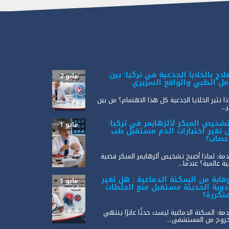
لاج بالخلايا الجذعية في تركيا: بين
مايو 2
أمل الطبي والواقع السريري
ذا تثير الخلايا الجذعية كل هذا الاهتمام؟ من بين
...
تشخيص المبكر لألزهايمر في تركيا:
مايو 1
 تغير اختبارات الدم مستقبل طب
أعصاب؟
مة: لماذا أصبح تشخيص ألزهايمر المبكر قضية
ة عالمية؟ عندما...
وقاية من السكتة الدماغية : هل تغير
مايو 1
أدوية الحديثة مستقبل منع الجلطات
متكررة؟
مة: السكتة الدماغية ليست حدثًا عابرًا ينتهي
خروج من المستشفى...