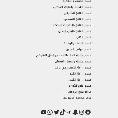
قسم الحمية والتغذية
قسم العظام واصابات الملاعب
قسم العلاج الطبيعي
قسم العلاج النفسي
قسم العلاج بالتقنيات الحديثة
قسم العلاج بالطب البديل
قسم القلب
قسم النساء والولادة
قسم امراض العيون
قسم جراحة المخ والأعصاب والحبل الشوكي
قسم جراحة وتجميل الأسنان
قسم زراعة الأعضاء في تركيا
قسم زراعة الكبد
قسم زراعة الكلى
قسم علاج الأورام
مراكز علاج الإدمان
مركز الجراحة الروبوتية
فيسبوك
سناب شات
إنستجرام
تيك توك
تيليجرام
تويتر
واتساب
يوتيوب