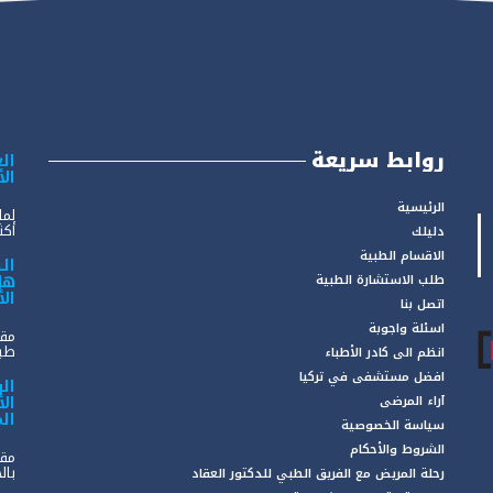
روابط سريعة
الع
ال
الرئيسية
لما
أكثر
دليلك
الاقسام الطبية
ال
هل
طلب الاستشارة الطبية
ال
اتصل بنا
اسئلة واجوبة
مقد
طبي
انظم الى كادر الأطباء
افضل مستشفى في تركيا
ال
ال
آراء المرضى
ال
سياسة الخصوصية
الشروط والأحكام
مقد
بال
رحلة المريض مع الفريق الطبي للدكتور العقاد