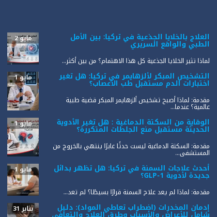
العلاج بالخلايا الجذعية في تركيا: بين الأمل
مايو 2
الطبي والواقع السريري
لماذا تثير الخلايا الجذعية كل هذا الاهتمام؟ من بين أكثر...
التشخيص المبكر لألزهايمر في تركيا: هل تغير
مايو 1
اختبارات الدم مستقبل طب الأعصاب؟
مقدمة: لماذا أصبح تشخيص ألزهايمر المبكر قضية طبية
عالمية؟ عندما...
الوقاية من السكتة الدماغية : هل تغير الأدوية
مايو 1
الحديثة مستقبل منع الجلطات المتكررة؟
مقدمة: السكتة الدماغية ليست حدثًا عابرًا ينتهي بالخروج من
المستشفى...
أحدث علاجات السمنة في تركيا: هل تظهر بدائل
مايو 1
جديدة لأدوية GLP-1؟
مقدمة: لماذا لم يعد علاج السمنة قرارًا بسيطًا؟ لم تعد...
إدمان المخدرات (اضطراب تعاطي المواد): دليل
يناير 31
شامل للأعراض والأسباب وطرق العلاج والتعافي