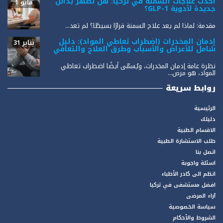
أحدث علاجات السمنة في تركيا: هل تظهر بدائل
مايو 1
جديدة لأدوية GLP-1؟
مقدمة: لماذا لم يعد علاج السمنة قرارًا بسيطًا؟ لم تعد...
إدمان المخدرات (اضطراب تعاطي المواد): دليل
يناير 31
شامل للأعراض والأسباب وطرق العلاج والتعافي
نظرة عامة إدمان المخدرات، ويُسمّى أيضًا اضطراب تعاطي
المواد، هو مرض...
روابط سريعة
الرئيسية
دليلك
الاقسام الطبية
طلب الاستشارة الطبية
اتصل بنا
اسئلة واجوبة
انظم الى كادر الأطباء
افضل مستشفى في تركيا
آراء المرضى
سياسة الخصوصية
الشروط والأحكام