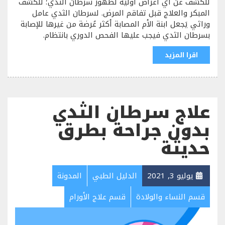
للكشف عن أي أعراض أولية لظهور سرطان الثدي؛ للكشف
المبكر والعلاج قبل تفاقم المرض. لسرطان الثدي عامل
وراثي يَجعل ابنة الأم المصابة أكثر عُرضة من غيرها للإصابة
بسرطان الثدي فيجب عليها الفحص الدوري بانتظام.
اقرا المزيد
علاج سرطان الثدي
بدون جراحة بطرق
حديثة
يوليو 3, 2021
الدليل الطبي
المدونة
قسم النساء والولادة
قسم علاج الأورام