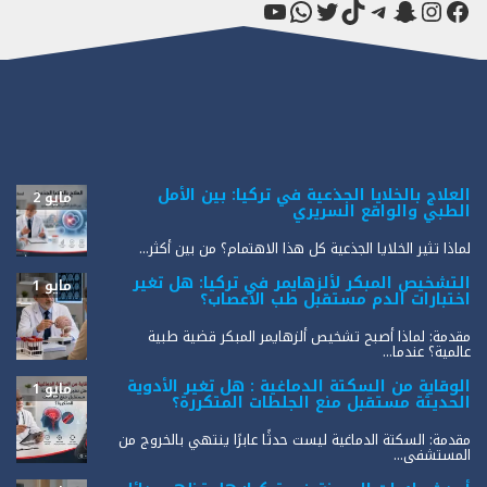
فيسبوك
سناب شات
إنستجرام
تيك توك
تيليجرام
تويتر
واتساب
يوتيوب
العلاج بالخلايا الجذعية في تركيا: بين الأمل
مايو 2
الطبي والواقع السريري
لماذا تثير الخلايا الجذعية كل هذا الاهتمام؟ من بين أكثر...
التشخيص المبكر لألزهايمر في تركيا: هل تغير
مايو 1
اختبارات الدم مستقبل طب الأعصاب؟
مقدمة: لماذا أصبح تشخيص ألزهايمر المبكر قضية طبية
عالمية؟ عندما...
الوقاية من السكتة الدماغية : هل تغير الأدوية
مايو 1
الحديثة مستقبل منع الجلطات المتكررة؟
مقدمة: السكتة الدماغية ليست حدثًا عابرًا ينتهي بالخروج من
المستشفى...