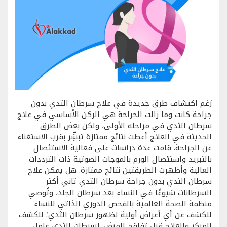
رُغم اكتشاف طرق جديدة في علاج سرطان الثدي بدون
جراحة كانت وما زالت الجراحة هي الركن الأساسي في علاج
سرطان الثدي في مراحله الأولى، ولكن بعض الطرق
الحديثة في العلاج أعطت نتائج ممتازة تبشِّر بقرب الاستغناء
عن الجراحة. قامت عدة دراسات على فعالية الاستئصال
بالتبريد واستئصال الورم بالموجات الصوتية ذات الترددات
العالية وأظهرت الطريقتين نتائج ممتازة. هل يمكن علاج
سرطان الثدي بدون جراحة سرطان الثدي ثاني أكثر
السرطانات شيوعًا في النساء بعد سرطان الجلد، وتُوصي
منظمة الصحة العالمية بالفحص الدوري الذاتي للنساء
للكشف عن أي أعراض أولية لظهور سرطان الثدي؛ للكشف
المبكر والعلاج قبل تفاقم المرض. لسرطان الثدي عامل