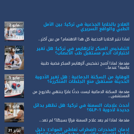
العلاج بالخلايا الجذعية في تركيا: بين الأمل
مايو 2
الطبي والواقع السريري
لماذا تثير الخلايا الجذعية كل هذا الاهتمام؟ من بين أكثر...
التشخيص المبكر لألزهايمر في تركيا: هل تغير
مايو 1
اختبارات الدم مستقبل طب الأعصاب؟
مقدمة: لماذا أصبح تشخيص ألزهايمر المبكر قضية طبية
عالمية؟ عندما...
الوقاية من السكتة الدماغية : هل تغير الأدوية
مايو 1
الحديثة مستقبل منع الجلطات المتكررة؟
مقدمة: السكتة الدماغية ليست حدثًا عابرًا ينتهي بالخروج من
المستشفى...
أحدث علاجات السمنة في تركيا: هل تظهر بدائل
مايو 1
جديدة لأدوية GLP-1؟
مقدمة: لماذا لم يعد علاج السمنة قرارًا بسيطًا؟ لم تعد...
إدمان المخدرات (اضطراب تعاطي المواد): دليل
يناير 31