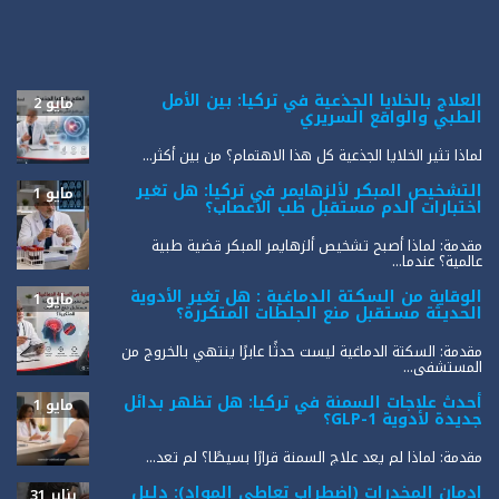
العلاج بالخلايا الجذعية في تركيا: بين الأمل
مايو 2
الطبي والواقع السريري
لماذا تثير الخلايا الجذعية كل هذا الاهتمام؟ من بين أكثر...
التشخيص المبكر لألزهايمر في تركيا: هل تغير
مايو 1
اختبارات الدم مستقبل طب الأعصاب؟
مقدمة: لماذا أصبح تشخيص ألزهايمر المبكر قضية طبية
عالمية؟ عندما...
الوقاية من السكتة الدماغية : هل تغير الأدوية
مايو 1
الحديثة مستقبل منع الجلطات المتكررة؟
مقدمة: السكتة الدماغية ليست حدثًا عابرًا ينتهي بالخروج من
المستشفى...
أحدث علاجات السمنة في تركيا: هل تظهر بدائل
مايو 1
جديدة لأدوية GLP-1؟
مقدمة: لماذا لم يعد علاج السمنة قرارًا بسيطًا؟ لم تعد...
إدمان المخدرات (اضطراب تعاطي المواد): دليل
يناير 31