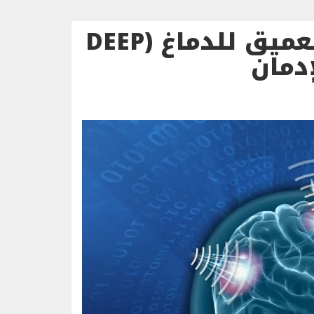
التحفيز المغناطيسي العميق للدماغ (DEEP