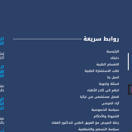
روابط سريعة
الع
ال
الرئيسية
لما
أكثر
دليلك
الاقسام الطبية
ال
هل
طلب الاستشارة الطبية
ال
اتصل بنا
اسئلة واجوبة
مقد
طبي
انظم الى كادر الأطباء
افضل مستشفى في تركيا
ال
ال
آراء المرضى
ال
سياسة الخصوصية
الشروط والأحكام
مقد
بال
رحلة المريض مع الفريق الطبي للدكتور العقاد
سياسة التسعير والشفافية
أح