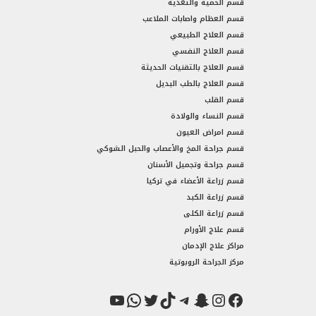
قسم الحمية والتغذية
قسم العظام واصابات الملاعب
قسم العلاج الطبيعي
قسم العلاج النفسي
قسم العلاج بالتقنيات الحديثة
قسم العلاج بالطب البديل
قسم القلب
قسم النساء والولادة
قسم امراض العيون
قسم جراحة المخ والأعصاب والحبل الشوكي
قسم جراحة وتجميل الأسنان
قسم زراعة الأعضاء في تركيا
قسم زراعة الكبد
قسم زراعة الكلى
قسم علاج الأورام
مراكز علاج الإدمان
مركز الجراحة الروبوتية
فيسبوك
سناب شات
إنستجرام
تيك توك
تيليجرام
تويتر
واتساب
يوتيوب