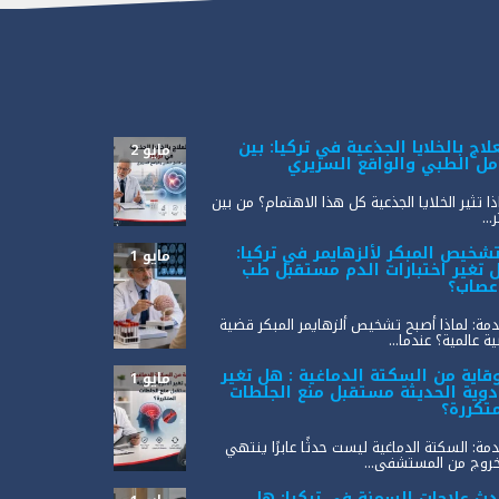
لاج بالخلايا الجذعية في تركيا: بين
مايو 2
أمل الطبي والواقع السريري
ذا تثير الخلايا الجذعية كل هذا الاهتمام؟ من بين
...
تشخيص المبكر لألزهايمر في تركيا:
مايو 1
 تغير اختبارات الدم مستقبل طب
أعصاب؟
مة: لماذا أصبح تشخيص ألزهايمر المبكر قضية
ة عالمية؟ عندما...
وقاية من السكتة الدماغية : هل تغير
مايو 1
أدوية الحديثة مستقبل منع الجلطات
متكررة؟
مة: السكتة الدماغية ليست حدثًا عابرًا ينتهي
خروج من المستشفى...
دث علاجات السمنة في تركيا: هل