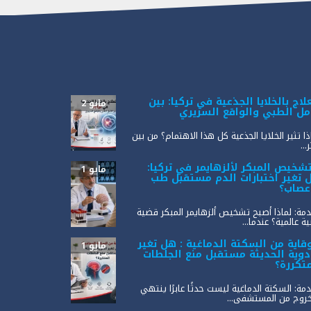
لاج بالخلايا الجذعية في تركيا: بين
مايو 2
أمل الطبي والواقع السريري
ذا تثير الخلايا الجذعية كل هذا الاهتمام؟ من بين
...
تشخيص المبكر لألزهايمر في تركيا:
مايو 1
 تغير اختبارات الدم مستقبل طب
أعصاب؟
مة: لماذا أصبح تشخيص ألزهايمر المبكر قضية
ة عالمية؟ عندما...
وقاية من السكتة الدماغية : هل تغير
مايو 1
أدوية الحديثة مستقبل منع الجلطات
متكررة؟
مة: السكتة الدماغية ليست حدثًا عابرًا ينتهي
خروج من المستشفى...