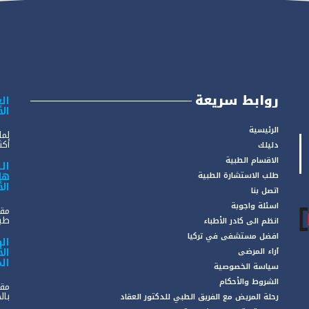
روابط سريعة
الع
ال
الرئيسية
لما
أكثر
دليلك
الاقسام الطبية
ال
هل
طلب الاستشارة الطبية
ال
اتصل بنا
اسئلة واجوبة
مقد
طبي
انظم الى كادر الأطباء
افضل مستشفى في تركيا
ال
ال
آراء المرضى
ال
سياسة الخصوصية
الشروط والأحكام
مقد
بال
رحلة المريض مع الفريق الطبي للدكتور العقاد