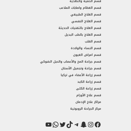
قسم الحمية والتغذية
قسم العظام واصابات الملاعب
قسم العلاج الطبيعي
قسم العلاج النفسي
قسم العلاج بالتقنيات الحديثة
قسم العلاج بالطب البديل
قسم القلب
قسم النساء والولادة
قسم امراض العيون
قسم جراحة المخ والأعصاب والحبل الشوكي
قسم جراحة وتجميل الأسنان
قسم زراعة الأعضاء في تركيا
قسم زراعة الكبد
قسم زراعة الكلى
قسم علاج الأورام
مراكز علاج الإدمان
مركز الجراحة الروبوتية
فيسبوك
سناب شات
إنستجرام
تيك توك
تيليجرام
تويتر
واتساب
يوتيوب