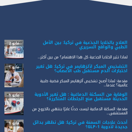
العلاج بالخلايا الجذعية في تركيا: بين الأمل
مايو 2
الطبي والواقع السريري
لماذا تثير الخلايا الجذعية كل هذا الاهتمام؟ من بين أكثر...
التشخيص المبكر لألزهايمر في تركيا: هل تغير
مايو 1
اختبارات الدم مستقبل طب الأعصاب؟
مقدمة: لماذا أصبح تشخيص ألزهايمر المبكر قضية طبية
عالمية؟ عندما...
الوقاية من السكتة الدماغية : هل تغير الأدوية
مايو 1
الحديثة مستقبل منع الجلطات المتكررة؟
مقدمة: السكتة الدماغية ليست حدثًا عابرًا ينتهي بالخروج من
المستشفى...
أحدث علاجات السمنة في تركيا: هل تظهر بدائل
مايو 1
جديدة لأدوية GLP-1؟