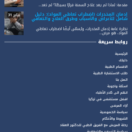
مقدمة: لماذا لم يعد علاج السمنة قرارًا بسيطًا؟ لم تعد...
إدمان المخدرات (اضطراب تعاطي المواد): دليل
يناير 31
شامل للأعراض والأسباب وطرق العلاج والتعافي
نظرة عامة إدمان المخدرات، ويُسمّى أيضًا اضطراب تعاطي
المواد، هو مرض...
روابط سريعة
الرئيسية
دليلك
الاقسام الطبية
طلب الاستشارة الطبية
اتصل بنا
اسئلة واجوبة
انظم الى كادر الأطباء
افضل مستشفى في تركيا
آراء المرضى
سياسة الخصوصية
الشروط والأحكام
رحلة المريض مع الفريق الطبي للدكتور العقاد
سياسة التسعير والشفافية