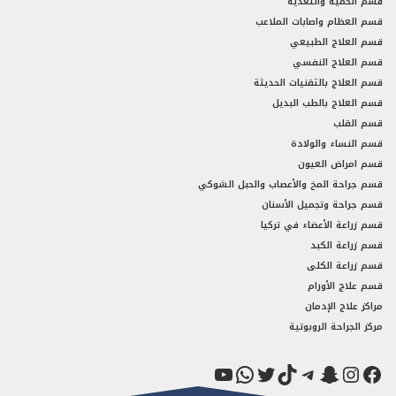
قسم الحمية والتغذية
قسم العظام واصابات الملاعب
قسم العلاج الطبيعي
قسم العلاج النفسي
قسم العلاج بالتقنيات الحديثة
قسم العلاج بالطب البديل
قسم القلب
قسم النساء والولادة
قسم امراض العيون
قسم جراحة المخ والأعصاب والحبل الشوكي
قسم جراحة وتجميل الأسنان
قسم زراعة الأعضاء في تركيا
قسم زراعة الكبد
قسم زراعة الكلى
قسم علاج الأورام
مراكز علاج الإدمان
مركز الجراحة الروبوتية
فيسبوك
سناب شات
إنستجرام
تيك توك
تيليجرام
تويتر
واتساب
يوتيوب