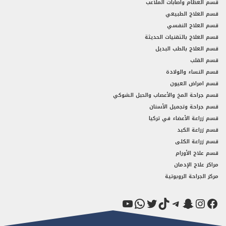
قسم العظام واصابات الملاعب
قسم العلاج الطبيعي
قسم العلاج النفسي
قسم العلاج بالتقنيات الحديثة
قسم العلاج بالطب البديل
قسم القلب
قسم النساء والولادة
قسم امراض العيون
قسم جراحة المخ والأعصاب والحبل الشوكي
قسم جراحة وتجميل الأسنان
قسم زراعة الأعضاء في تركيا
قسم زراعة الكبد
قسم زراعة الكلى
قسم علاج الأورام
مراكز علاج الإدمان
مركز الجراحة الروبوتية
فيسبوك
سناب شات
إنستجرام
تيك توك
تيليجرام
تويتر
واتساب
يوتيوب