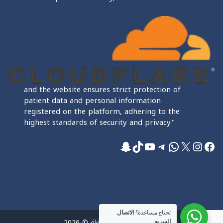
and the website ensures strict protection of
patient data and personal information
registered on the platform, adhering to the
highest standards of security and privacy."
فيسبوك
إكس
إنستجرام
واتساب
تيليجرام
تيك توك
يوتيوب
سناب شات
تحتاج مساعدة؟
الاتصال
جميع الحقوق محفوظة © 2026
السريع