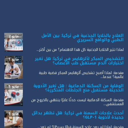
العلاج بالخلايا الجذعية في تركيا: بين الأمل
مايو 2
الطبي والواقع السريري
لماذا تثير الخلايا الجذعية كل هذا الاهتمام؟ من بين أكثر...
التشخيص المبكر لألزهايمر في تركيا: هل تغير
مايو 1
اختبارات الدم مستقبل طب الأعصاب؟
مقدمة: لماذا أصبح تشخيص ألزهايمر المبكر قضية طبية
عالمية؟ عندما...
الوقاية من السكتة الدماغية : هل تغير الأدوية
مايو 1
الحديثة مستقبل منع الجلطات المتكررة؟
مقدمة: السكتة الدماغية ليست حدثًا عابرًا ينتهي بالخروج من
المستشفى...
أحدث علاجات السمنة في تركيا: هل تظهر بدائل
مايو 1
جديدة لأدوية GLP-1؟
مقدمة: لماذا لم يعد علاج السمنة قرارًا بسيطًا؟ لم تعد...