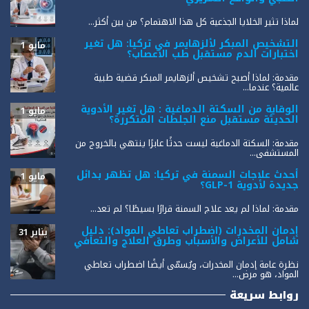
لماذا تثير الخلايا الجذعية كل هذا الاهتمام؟ من بين أكثر...
التشخيص المبكر لألزهايمر في تركيا: هل تغير
مايو 1
اختبارات الدم مستقبل طب الأعصاب؟
مقدمة: لماذا أصبح تشخيص ألزهايمر المبكر قضية طبية
عالمية؟ عندما...
الوقاية من السكتة الدماغية : هل تغير الأدوية
مايو 1
الحديثة مستقبل منع الجلطات المتكررة؟
مقدمة: السكتة الدماغية ليست حدثًا عابرًا ينتهي بالخروج من
المستشفى...
أحدث علاجات السمنة في تركيا: هل تظهر بدائل
مايو 1
جديدة لأدوية GLP-1؟
مقدمة: لماذا لم يعد علاج السمنة قرارًا بسيطًا؟ لم تعد...
إدمان المخدرات (اضطراب تعاطي المواد): دليل
يناير 31
شامل للأعراض والأسباب وطرق العلاج والتعافي
نظرة عامة إدمان المخدرات، ويُسمّى أيضًا اضطراب تعاطي
المواد، هو مرض...
روابط سريعة