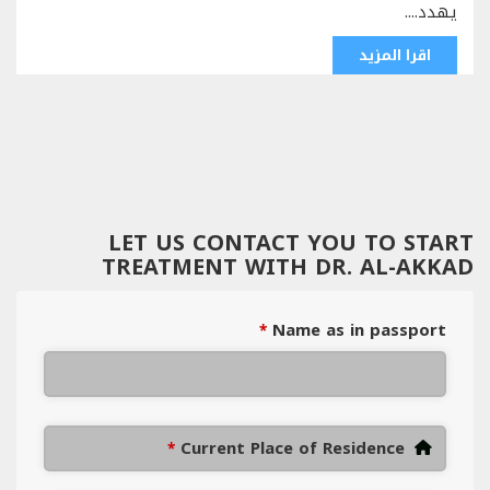
يهدد....
اقرا المزيد
LET US CONTACT YOU TO START
TREATMENT WITH DR. AL-AKKAD
Name as in passport
*
Current Place of Residence
*