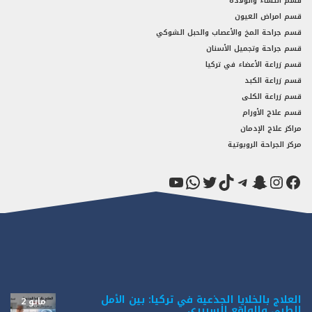
قسم النساء والولادة
قسم امراض العيون
قسم جراحة المخ والأعصاب والحبل الشوكي
قسم جراحة وتجميل الأسنان
قسم زراعة الأعضاء في تركيا
قسم زراعة الكبد
قسم زراعة الكلى
قسم علاج الأورام
مراكز علاج الإدمان
مركز الجراحة الروبوتية
فيسبوك
سناب شات
إنستجرام
تيك توك
تيليجرام
تويتر
واتساب
يوتيوب
العلاج بالخلايا الجذعية في تركيا: بين الأمل
مايو 2
الطبي والواقع السريري