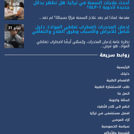
أحدث علاجات السمنة في تركيا: هل تظهر بدائل
مايو 1
جديدة لأدوية GLP-1؟
مقدمة: لماذا لم يعد علاج السمنة قرارًا بسيطًا؟ لم تعد...
إدمان المخدرات (اضطراب تعاطي المواد): دليل
يناير 31
شامل للأعراض والأسباب وطرق العلاج والتعافي
نظرة عامة إدمان المخدرات، ويُسمّى أيضًا اضطراب تعاطي
المواد، هو مرض...
روابط سريعة
الرئيسية
دليلك
الاقسام الطبية
طلب الاستشارة الطبية
اتصل بنا
اسئلة واجوبة
انظم الى كادر الأطباء
افضل مستشفى في تركيا
آراء المرضى
سياسة الخصوصية
الشروط والأحكام