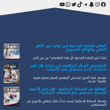
فيسبوك
سناب شات
إنستجرام
تيك توك
تيليجرام
تويتر
واتساب
يوتيوب
العلاج بالخلايا الجذعية في تركيا: بين الأمل
مايو 2
الطبي والواقع السريري
لماذا تثير الخلايا الجذعية كل هذا الاهتمام؟ من بين أكثر...
التشخيص المبكر لألزهايمر في تركيا: هل تغير
مايو 1
اختبارات الدم مستقبل طب الأعصاب؟
مقدمة: لماذا أصبح تشخيص ألزهايمر المبكر قضية طبية
عالمية؟ عندما...
الوقاية من السكتة الدماغية : هل تغير الأدوية
مايو 1
الحديثة مستقبل منع الجلطات المتكررة؟
مقدمة: السكتة الدماغية ليست حدثًا عابرًا ينتهي بالخروج من
المستشفى...