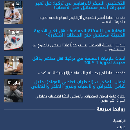
التشخيص المبكر لألزهايمر في تركيا: هل تغير
مايو 1
اختبارات الدم مستقبل طب الأعصاب؟
مقدمة: لماذا أصبح تشخيص ألزهايمر المبكر قضية طبية
عالمية؟ عندما...
الوقاية من السكتة الدماغية : هل تغير الأدوية
مايو 1
الحديثة مستقبل منع الجلطات المتكررة؟
مقدمة: السكتة الدماغية ليست حدثًا عابرًا ينتهي بالخروج من
المستشفى...
أحدث علاجات السمنة في تركيا: هل تظهر بدائل
مايو 1
جديدة لأدوية GLP-1؟
مقدمة: لماذا لم يعد علاج السمنة قرارًا بسيطًا؟ لم تعد...
إدمان المخدرات (اضطراب تعاطي المواد): دليل
يناير 31
شامل للأعراض والأسباب وطرق العلاج والتعافي
نظرة عامة إدمان المخدرات، ويُسمّى أيضًا اضطراب تعاطي
المواد، هو مرض...
روابط سريعة
الرئيسية
دليلك