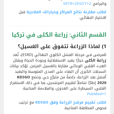
والبرامج.
+2
ESOT
+2
SRTR
اطلب مقارنة نتائج المراكز وخياراتك العلاجية
قبل
الاختيار النهائي.
القسم الثاني: زراعة الكلى في تركيا
1) لماذا الزراعة تتفوق على الغسيل؟
للمرضى في مرحلة الفشل الكلوي النهائي (ESRD)، تُعد
زراعة الكلى
خيارًا يعيد الاستقلالية وجودة الحياة ويقلل
العبء القلبي الوعائي مقارنة بالغسيل المزمن. تؤكد بيانات
السجلات الكبرى أن البقاء على المدى المتوسط والبعيد
أفضل بعد الزراعة، خاصةً من متبرّع حي. وتضع
KDIGO
2020
إطارًا شاملاً لتقييم المرشحين، بما في ذلك الاستقرار
القلبي، السيطرة على العدوى، والملاءمة المناعية.
PubMed
+1
اطلب تقييم مرشح الزراعة وفق KDIGO
مع ترتيب
فحوص المطابقة المناعية.