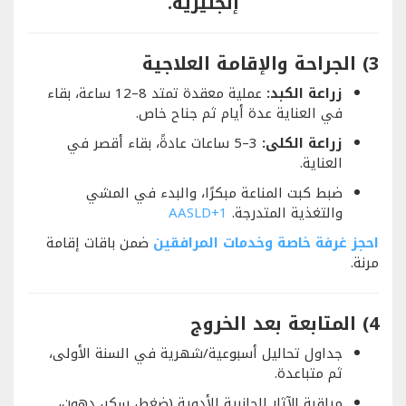
إنجليزية.
3) الجراحة والإقامة العلاجية
زراعة الكبد:
عملية معقدة تمتد 8–12 ساعة، بقاء
في العناية عدة أيام ثم جناح خاص.
زراعة الكلى:
3–5 ساعات عادةً، بقاء أقصر في
العناية.
ضبط كبت المناعة مبكرًا، والبدء في المشي
والتغذية المتدرجة.
+1
AASLD
احجز غرفة خاصة وخدمات المرافقين
ضمن باقات إقامة
مرنة.
4) المتابعة بعد الخروج
جداول تحاليل أسبوعية/شهرية في السنة الأولى،
ثم متباعدة.
مراقبة الآثار الجانبية للأدوية (ضغط، سكر، دهون،