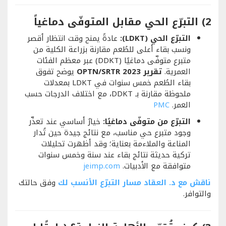
2) التبرّع الحي مقابل المتوفّى دماغياً
التبرّع الحي (LDKT):
عادةً يمنح وقت انتظار أقصر
ونسب بقاء أعلى للطُعم مقارنة بزراعة الكلية من
متبرع متوفّى دماغيًا (DDKT) عبر معظم الفئات
العمرية.
تقرير OPTN/SRTR 2023
يوضح تفوق
بقاء الطُعم خمس سنوات في LDKT بمعدلات
ملحوظة مقارنة بـ DDKT، مع اختلاف الدرجات حسب
العمر.
PMC
التبرّع من متوفّى دماغيًا:
خيارٌ أساسي عند تعذّر
وجود متبرع حي مناسب، مع نتائج جيدة حين تُدار
المناعة والملاءمة بعناية؛ وقد أظهرت تحليلات
تركية حديثة نتائج بقاء عند سنة وخمس سنوات
متوافقة مع الأدبيات.
jeimp.com
ناقش مع د. العقاد مسار التبرّع الأنسب لك
وفق حالتك
والتوافر.