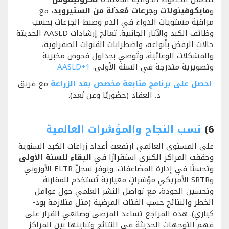
و
مايكوفينولات
و
جرعات مُعدّلة من الستيرويد
، مع
مراقبة مستويات الدواء في الدم وضبط الجرعات بحسب
وظائف الكبد والآثار الجانبية. تعالج إرشادات AASLD الحديثة
حالات الرفض بأنواعه، واضطرابات القنوات الصفراوية،
والمشكلات الوعائية، وتُوصي بجداول فحوص مخبرية
وتصويرية متدرجة في السنة الأولى.
+1
AASLD
احصل على برنامج متابعة مخصص بعد الزراعة
مع فريق
د. العقاد (حضوريًا وعن بُعد).
6)
نسب النجاح والمؤشرات العالمية
على المستوى العالمي ارتفعت أعداد زراعات الكبد السنوية
وحققت المراكز الكبرى استقرارًا في
البقاء للسنة الأولى
وتحسنًا في إدارة المضاعفات. ويوفر سجلّ ELTR الأوروبي
وSRTR الأمريكي مؤشراتٍ معيارية تُستخدم للمقارنة
وتحسين الجودة، مع تواصل النشر العلمي حول عوامل
الخطر والنتائج حسب الفئات المرضية (مثل متلازمة بود-
كياري). هذه المراجع تساعد المرضى وصانعي القرار على
فهم التوجهات الحديثة في النتائج وتباينها بين المراكز