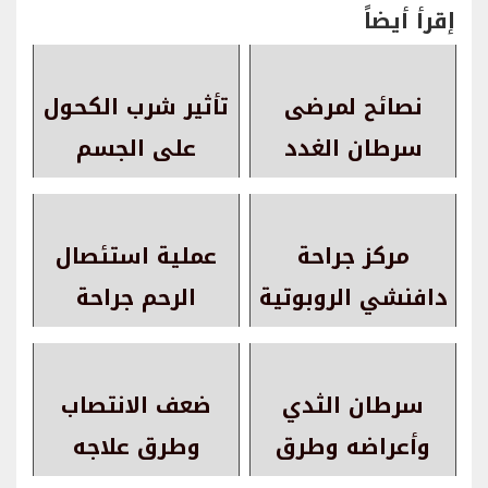
إقرأ أيضاً
نصائح لمرضى
تأثير شرب الكحول
سرطان الغدد
على الجسم
اللمفاوية لتحسين
صحتهم وتعزيز
مركز جراحة
عملية استئصال
التعافي
دافنشي الروبوتية
الرحم جراحة
بالتفصيل وهل
ينمو الرحم بعد
سرطان الثدي
ضعف الانتصاب
استئصاله
وأعراضه وطرق
وطرق علاجه
علاجة