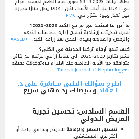
تُظهر بيانات SRTR 2023 تفوق بقاء الطُعم لخمسة أعوام
في LDKT عبر أغلب الأعمار، لكن DDKT يظل خيارًا محوريًا
حين تعذر وجود متبرّع حي.
PMC
ما أبرز ما استجد في مراجع الكبد 2023–2025؟
نُشرت تحديثات إرشادية تُحسن إدارة مضاعفات الطُعم،
والرفض، والمتابعة بعيدة المدى بعد زراعة الكبد.
+1
AASLD
كيف تبدو أرقام تركيا الحديثة في الكُلى؟
تشير تقارير 2023–2025 إلى نشاط زراعي مرتفع مع نتائج
متوافقة مع الأدلة العالمية عند الالتزام ببروتوكولات دقيقة.
Turkish Journal of Nephrology
+1
اطرح سؤالك الطبي مباشرة على د.
العقاد
وسيصلك رد مهني سريع.
القسم السادس: تحسين تجربة
المريض الدولي
تنسيق السفر والإقامة
للمريض ومرافقٍ واحد أو
أكثر قرب المستشفى.