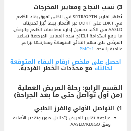
3) نسب النجاح ومعايير المخرجات
تُظهر تقارير SRTR/OPTN في الكلى تفوق بقاء الطُعم
في LDKT على DDKT عبر الأعمار، بينما تُبرز تحديثات
AASLD في الكبد تحسين إدارة مضاعفات الطُعم والرفض،
ما يرفع استدامة النتائج. هذه المعايير المرجعية تساعد
المرضى على فهم النتائج المتوقعة ومقارنتها ببرامج
عالمية راسخة.
+1
PMC
احصل على ملخص أرقام البقاء المتوقعة
لحالتك
مع محدّدات الخطر الفردية.
القسم الرابع: رحلة المريض العملية
(من أول تواصل حتى ما بعد الجراحة)
1) التواصل الأولي والفرز الطبي
مراجعة تقارير المريض (تحاليل، صور) وتقدير الأهلية
وفق AASLD/KDIGO.