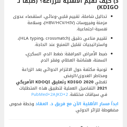
3) كيف تُقيّم الأهلية للزراعة؟ (طبقًا لـ
KDIGO)
تحاليل شاملة، تقييم قلبي-وعائي، استقصاء عدوى
مزمنة وفيروسات (HBV/HCV/HIV)، وسلامة
نفسية-اجتماعية.
تقييم مناعي دقيق (HLA typing، crossmatch)،
واستراتيجيات تقليل التمنيع عند الحاجة.
ضبط الأمراض المرافقة: ضغط الدم، السكري،
السمنة، هشاشة العظام، وفقر الدم.
توعية مكثفة حول الالتزام الدوائي بعد الزراعة
ومخاطر العدوى/الرفض.
تغطي
KDIGO 2020
و
تعليق KDOQI الأمريكي
2021
التفاصيل العملية لتطبيق هذه المتطلبات
في سياقات مختلفة.
+2
AJKD
+2
PubMed
ابدأ مسار الأهلية الآن مع فريق د. العقاد
وخطة فحوص
مضغوطة للزائر الدولي.