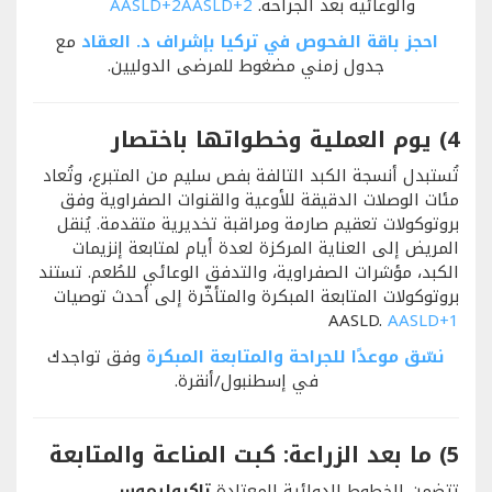
والوعائية بعد الجراحة.
+2
AASLD
+2
AASLD
احجز باقة الفحوص في تركيا بإشراف د. العقاد
مع
جدول زمني مضغوط للمرضى الدوليين.
4) يوم العملية وخطواتها باختصار
تُستبدل أنسجة الكبد التالفة بفص سليم من المتبرع، وتُعاد
مئات الوصلات الدقيقة للأوعية والقنوات الصفراوية وفق
بروتوكولات تعقيم صارمة ومراقبة تخديرية متقدمة. يُنقل
المريض إلى العناية المركزة لعدة أيام لمتابعة إنزيمات
الكبد، مؤشرات الصفراوية، والتدفق الوعائي للطُعم. تستند
بروتوكولات المتابعة المبكرة والمتأخّرة إلى أحدث توصيات
AASLD.
AASLD
+1
نسّق موعدًا للجراحة والمتابعة المبكرة
وفق تواجدك
في إسطنبول/أنقرة.
5) ما بعد الزراعة: كبت المناعة والمتابعة
تتضمن الخطوط الدوائية المعتادة
تاكروليموس