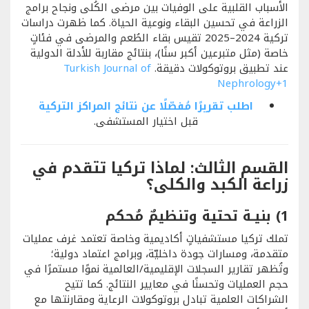
الأسباب القلبية على الوفيات بين مرضى الكُلى ونجاح برامج
الزراعة في تحسين البقاء ونوعية الحياة. كما ظهرت دراسات
تركية 2024–2025 تقيس بقاء الطُعم والمرضى في فئاتٍ
خاصة (مثل متبرعين أكبر سنًا)، بنتائج مقاربة للأدلة الدولية
عند تطبيق بروتوكولات دقيقة.
Turkish Journal of
Nephrology
+1
اطلب تقريرًا مُفصّلًا عن نتائج المراكز التركية
قبل اختيار المستشفى.
القسم الثالث: لماذا تركيا تتقدم في
زراعة الكبد والكلى؟
1) بنيـة تحتية وتنظيمٌ مُحكم
تملك تركيا مستشفياتٍ أكاديمية وخاصة تعتمد غرف عمليات
متقدمة، ومسارات جودة داخليّة، وبرامج اعتماد دولية؛
وتُظهر تقارير السجلات الإقليمية/العالمية نموًا مستمرًا في
حجم العمليات وتحسنًا في معايير النتائج. كما تتيح
الشراكات العلمية تبادل بروتوكولات الرعاية ومقارنتها مع