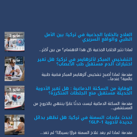
العلاج بالخلايا الجذعية في تركيا: بين الأمل
مايو 2
الطبي والواقع السريري
لماذا تثير الخلايا الجذعية كل هذا الاهتمام؟ من بين أكثر...
التشخيص المبكر لألزهايمر في تركيا: هل تغير
مايو 1
اختبارات الدم مستقبل طب الأعصاب؟
مقدمة: لماذا أصبح تشخيص ألزهايمر المبكر قضية طبية
عالمية؟ عندما...
الوقاية من السكتة الدماغية : هل تغير الأدوية
مايو 1
الحديثة مستقبل منع الجلطات المتكررة؟
مقدمة: السكتة الدماغية ليست حدثًا عابرًا ينتهي بالخروج من
المستشفى...
أحدث علاجات السمنة في تركيا: هل تظهر بدائل
مايو 1
جديدة لأدوية GLP-1؟
مقدمة: لماذا لم يعد علاج السمنة قرارًا بسيطًا؟ لم تعد...