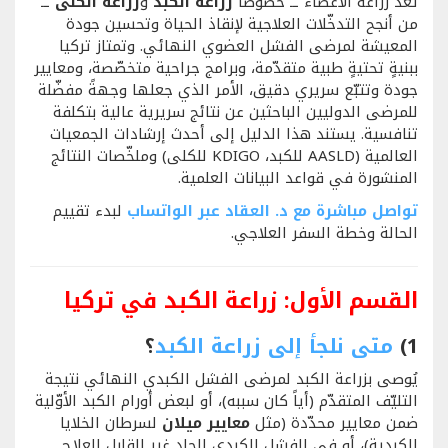
تُعد زراعة الأعضاء ــ خصوصًا
زراعة الكبد
و
زراعة الكلى
ــ
من أنجح التدخّلات العلاجية لإنقاذ الحياة وتحسين جودة
المعيشة لمرضى الفشل العضوي النهائي. وتمتاز تركيا
ببنيةٍ تحتيةٍ طبية متقدّمة، وبرامج جراحية متخصّصة، ومعايير
جودة وتتبّع سريري دقيق، الأمر الذي جعلها وجهةً مفضّلة
للمرضى الدوليين الباحثين عن نتائج سريرية عالية بتكلفة
تنافسية. يستند هذا الدليل إلى أحدث إرشادات الجمعيات
العالمية (AASLD للكبد، KDIGO للكلى) وملخّصات النتائج
المنشورة في قواعد البيانات العلمية.
تواصل مباشرة مع د. العقاد عبر الواتساب
لبدء تقييم
الحالة وخطة السفر العلاجي.
القسم الأول: زراعة الكبد في تركيا
1)
متى نلجأ إلى زراعة الكبد
؟
يُوصى بزراعة الكبد لمرضى الفشل الكبدي النهائي نتيجة
التليّف المتقدّم (أياً كان سببه)، أو لبعض أورام الكبد الأوّلية
ضمن معايير محدّدة (مثل
معايير ميلان
لسرطان الخلايا
الكبدية)، أو في الفشل الكبدي الحاد غير القابل للعلاج