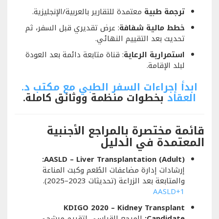
ترجمة طبية
معتمدة للتقارير بالعربية/الإنجليزية.
خطط مالية شفافة
: عرض تقديري قبل السفر، ثم
تحديث بعد التقييم النهائي.
استمرارية الرعاية
: قناة متابعة دائمة بعد العودة
لبلد الإقامة.
ابدأ إجراءات السفر الطبي مع مكتب د.
العقاد
بخطوات منظمة ووثائق كاملة.
قائمة مختصرة بالمراجع الأجنبية
المعتمدة في الدليل
AASLD – Liver Transplantation (Adult):
إرشادات إدارة مضاعفات الطُعم وكبت المناعة
والمتابعة بعد الزراعة (تحديثات 2023–2025).
AASLD
+1
KDIGO 2020 – Kidney Transplant
Candidate:
المرجع القياسي لتقييم مرشحي