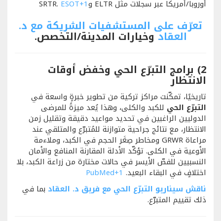
أوروبا/أمريكا عبر سجلات مثل ELTR وSRTR.
+1
ESOT
تعرّف على المستشفيات الشريكة مع د.
العقاد
وخيارات المدينة/التخصص.
2) برامج التبرّع الحي وخفض أوقات
الانتظار
تاريخيًا، تمكّنت مراكز تركية من تطوير خبرةٍ واسعة في
التبرّع الحي
للكبد والكلى، وهذا يُعد ميزةً للمرضى
الدوليين الراغبين في تحديد مواعيد دقيقة وتقليل زمن
الانتظار، مع نتائج جراحية متوازنة للمُتبرّع والمتلقي عند
مراعاة GRWR ومخاطر صِغَر الحجم في الكبد، وملاءمة
الأوعية في الكلى. تؤكّد الأدلة المقارنة المنافع والأمان
النسبيين للفصّ الأيسر في حالات مختارة من زراعة الكبد، بلا
اختلافٍ في البقاء البعيد.
+1
PubMed
ناقش سيناريو التبرّع الحي مع فريق د. العقاد
بما في
ذلك تقييم المتبرّع.