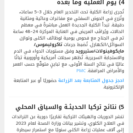
4) يوم العملية وما بعده
تُجرى زراعة الكلية تحت التخدير العام خلال 3–5 ساعات،
وتُزرع في الحوض السفلي مع مفاغرات وعائية ومثانية
دقيقة. تبدأ الكلية الجديدة العمل مباشرةً في معظم
الحالات، ويُراقَب المريض في العناية المركزة 24–48 ساعة
ثم في الجناح مع فحوص يومية لوظائف الكلى وتوازن
السوائل/الكهارل. تُضبط جرعات
تاكروليموس/
مايكوفينولات/ستيرويد
وفق مستويات الدواء في الدم
والاستجابة السريرية. تُظهر سجلات أمريكية وأوروبية ثباتًا
عاليًا في نتائج السنة الأولى، مع تباينٍ متوقّع حسب العمر
والأمراض المرافقة.
PMC
احجز جدول المتابعة بعد الزراعة
حضوريًا أو عبر المتابعة
الإلكترونية.
5) نتائج تركيا الحديثـة والسياق المحلي
تنشر الدوريات والهيئات التركية تقاريرًا دورية عن التراندات
في العلاج الكلوي، وتشير بيانات وزارة الصحة لعام 2023
إلى آلاف عمليات زراعة الكلى سنويًا مع استمرار سيطرة