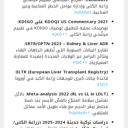
زراعة الكلى وإدارة عوامل الخطر المناعية وغير
المناعية.
PubMed
KDOQI US Commentary 2021 على KDIGO:
توضيحات عملية لتطبيق توصيات KDIGO في تقييم
مرشّحي زراعة الكلى.
+1
AJKD
SRTR/OPTN 2023 – Kidney & Liver ADR:
تقارير البيانات السنوية التي تُظهر اتجاهات البقاء
ونتائج البرامج عبر الولايات المتحدة (مفيدة للمقارنة
المعيارية).
+1
PMC
ELTR (European Liver Transplant Registry):
قاعدة بيانات كبرى لتوجهات زراعة الكبد في أوروبا.
ESOT
Meta-analysis 2022 (RL vs LL in LDLT):
دلائل
تفضيل سلامة المتبرّع بالفصّ الأيسر عند ضبط
مخاطر صِغَر الحجم مع بقاء طويل الأمد مماثل
للمتلقي.
+1
PubMed
دراسات تركية حديثة 2024–2025 (زراعة الكلى/