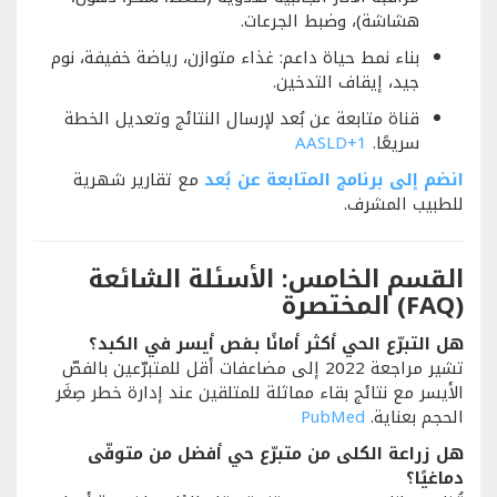
هشاشة)، وضبط الجرعات.
بناء نمط حياة داعم: غذاء متوازن، رياضة خفيفة، نوم
جيد، إيقاف التدخين.
قناة متابعة عن بُعد لإرسال النتائج وتعديل الخطة
سريعًا.
+1
AASLD
انضم إلى برنامج المتابعة عن بُعد
مع تقارير شهرية
للطبيب المشرف.
القسم الخامس: الأسئلة الشائعة
(FAQ) المختصرة
هل التبرّع الحي أكثر أمانًا بفص أيسر في الكبد؟
تشير مراجعة 2022 إلى مضاعفات أقل للمتبرّعين بالفصّ
الأيسر مع نتائج بقاء مماثلة للمتلقين عند إدارة خطر صِغَر
الحجم بعناية.
PubMed
هل زراعة الكلى من متبرّع حي أفضل من متوفّى
دماغيًا؟