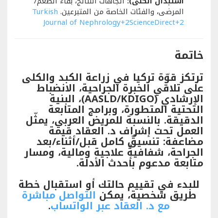
استبدال الكُلى):
اتجاهات النتائج، بقاء الطُعم/
المرضى، والفئات الخاصة من المتبرعين.
Turkish
Journal of Nephrology
+2
ScienceDirect
+2
خاتمة
ترتكز قوّة تركيا في
زراعة الكبد والكلى
على تلاقي الخبرة الجراحية، الانضباط
الإرشادي (AASLD/KDIGO)، البنية
التحتية المتطورة، وبرامج المتابعة
الدقيقة. بالنسبة للمريض العربي، يمثّل
العمل تحت إشراف
د. العقاد
قيمة
مضاعفة: تنسيقٌ كامل قبل/أثناء/بعد
الجراحة، شفافيةٌ علاجية ومالية، ومسار
متابعة مدعوم بأحدث الأدلة.
للبدء في تقييم حالتك أو استقبال خطة
طريق شخصية، يمكن
التواصل مباشرة
مع د. العقاد عبر الواتساب
.