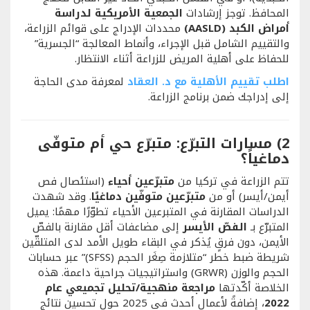
المحافظ. توجز إرشادات
الجمعية الأمريكية لدراسة
أمراض الكبد (AASLD)
محددات الإدراج على قوائم الزراعة،
والتقييم الشامل قبل الإجراء، وأنماط المعالجة “الجسرية”
للحفاظ على أهلية المريض للزراعة أثناء الانتظار.
اطلب تقييم الأهلية مع د. العقاد
لمعرفة مدى الحاجة
إلى إدراجك ضمن برنامج الزراعة.
2) مسارات التبرّع: متبرّع حي أم متوفّى
دماغياً؟
تتم الزراعة في تركيا من
متبرّعين أحياء
(استئصال فص
أيمن/أيسر) أو من
متبرّعين متوفّين دماغيًا
. وقد شهدت
الدراسات المقارنة في المتبرعين الأحياء تطوّرًا مهمًا: يميل
المتبرّع بـ
الفصّ الأيسر
إلى مضاعفات أقل مقارنة بالفصّ
الأيمن، دون فرقٍ يُذكر في البقاء طويل الأمد لدى المتلقّين
شريطة ضبط خطر “متلازمة صِغَر الحجم (SFSS)” عبر حسابات
الحجم والوزن (GRWR) واستراتيجيات جراحية داعمة. هذه
الخلاصة أكّدتها
مراجعة منهجية/تحليل تجميعي عام
2022
، إضافةً لأعمال أحدث في 2025 حول تحسين نتائج