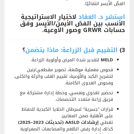
الفصّ الأيسر انتقائيًا.
استشر د. العقاد
لاختيار الاستراتيجية
الأنسب بين الفصّ الأيمن/الأيسر وفق
حسابات GRWR وصور الأوعية.
3)
التقييم قبل الزراعة: ماذا يتضمن
؟
MELD
لتقدير شدة المرض وأولوية الزراعة.
فحوص معملية موسّعة، تصوير مقطعي/رنين
لتشريح الكبد والأوعية، تقييم القلب والرئة والكلى،
وفحوص العدوى الكامنة.
تحضير تغذوي ونفسي، وخطة إدارة مشتركة مع
فريق زراعة متعدد التخصصات.
قرارات “جسرية” لسرطان الخلايا الكبدية للحفاظ
على الأهلية ضمن المعايير.
تغطي
إرشادات AASLD (تحديثات 2023–2025)
كذلك إدارة رفض الطُعم والمضاعفات الصفراوية