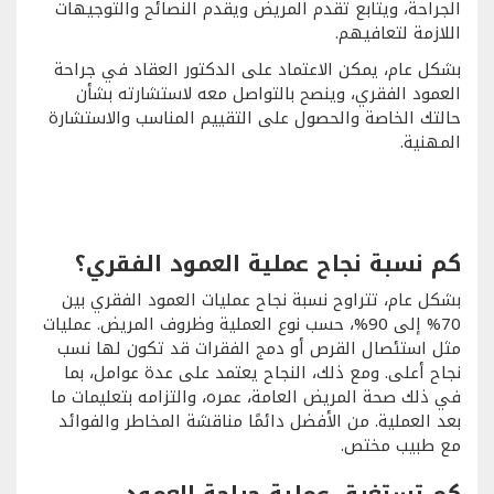
الجراحة، ويتابع تقدم المريض ويقدم النصائح والتوجيهات
اللازمة لتعافيهم.
بشكل عام، يمكن الاعتماد على الدكتور العقاد في جراحة
العمود الفقري، وينصح بالتواصل معه لاستشارته بشأن
حالتك الخاصة والحصول على التقييم المناسب والاستشارة
المهنية.
كم نسبة نجاح عملية العمود الفقري؟
بشكل عام، تتراوح نسبة نجاح عمليات العمود الفقري بين
70% إلى 90%، حسب نوع العملية وظروف المريض. عمليات
مثل استئصال القرص أو دمج الفقرات قد تكون لها نسب
نجاح أعلى. ومع ذلك، النجاح يعتمد على عدة عوامل، بما
في ذلك صحة المريض العامة، عمره، والتزامه بتعليمات ما
بعد العملية. من الأفضل دائمًا مناقشة المخاطر والفوائد
مع طبيب مختص.
كم تستغرق عملية جراحة العمود