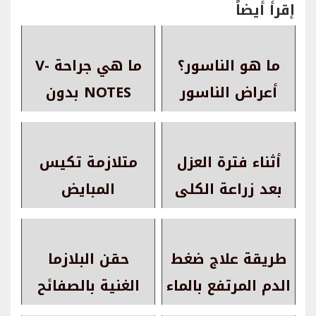
إقرأ أيضاً
ما هو الناسور؟
ما هي جراحة V-
أعراض الناسور
NOTES بدون
وعلاجه
ندوب (منظار
البطن عبر
أثناء فترة العزل
متلازمة تكيس
المهبل)؟
بعد زراعة الكلى
المبايض
اتبع هذه النصائح
طريقة علاج ضغط
حقن البلازما
الدم المرتفع بالماء
الغنية بالصفائح
الساخن في المنزل
الدموية DPG PRP