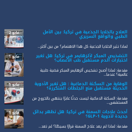
العلاج بالخلايا الجذعية في تركيا: بين الأمل
مايو 2
الطبي والواقع السريري
لماذا تثير الخلايا الجذعية كل هذا الاهتمام؟ من بين أكثر...
التشخيص المبكر لألزهايمر في تركيا: هل تغير
مايو 1
اختبارات الدم مستقبل طب الأعصاب؟
مقدمة: لماذا أصبح تشخيص ألزهايمر المبكر قضية طبية
عالمية؟ عندما...
الوقاية من السكتة الدماغية : هل تغير الأدوية
مايو 1
الحديثة مستقبل منع الجلطات المتكررة؟
مقدمة: السكتة الدماغية ليست حدثًا عابرًا ينتهي بالخروج من
المستشفى...
أحدث علاجات السمنة في تركيا: هل تظهر بدائل
مايو 1
جديدة لأدوية GLP-1؟
مقدمة: لماذا لم يعد علاج السمنة قرارًا بسيطًا؟ لم تعد...